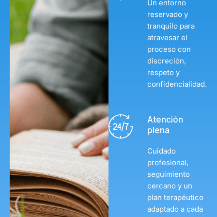
Un entorno
reservado y
tranquilo para
atravesar el
proceso con
discreción,
respeto y
confidencialidad.
Atención
plena
Cuidado
profesional,
seguimiento
cercano y un
plan terapéutico
adaptado a cada