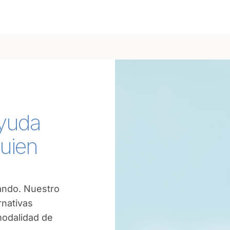
ayuda
guien
ando. Nuestro
rnativas
modalidad de